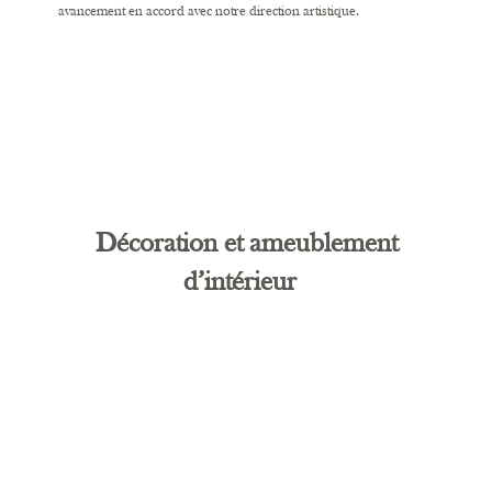
avancement en accord avec notre direction artistique.
Décoration et
ameublement
Décoration et ameublement
d’intérieur
d’intérieur